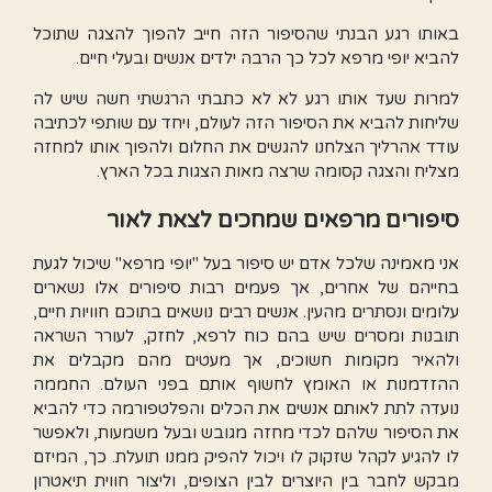
באותו רגע הבנתי שהסיפור הזה חייב להפוך להצגה שתוכל
להביא יופי מרפא לכל כך הרבה ילדים אנשים ובעלי חיים.
למרות שעד אותו רגע לא לא כתבתי הרגשתי חשה שיש לה
שליחות להביא את הסיפור הזה לעולם, ויחד עם שותפי לכתיבה
עודד אהרליך הצלחנו להגשים את החלום ולהפוך אותו למחזה
מצליח והצגה קסומה שרצה מאות הצגות בכל הארץ.
סיפורים מרפאים שמחכים לצאת לאור
אני מאמינה שלכל אדם יש סיפור בעל "יופי מרפא" שיכול לגעת
בחייהם של אחרים, אך פעמים רבות סיפורים אלו נשארים
עלומים ונסתרים מהעין. אנשים רבים נושאים בתוכם חוויות חיים,
תובנות ומסרים שיש בהם כוח לרפא, לחזק, לעורר השראה
ולהאיר מקומות חשוכים, אך מעטים מהם מקבלים את
ההזדמנות או האומץ לחשוף אותם בפני העולם. החממה
נועדה לתת לאותם אנשים את הכלים והפלטפורמה כדי להביא
את הסיפור שלהם לכדי מחזה מגובש ובעל משמעות, ולאפשר
לו להגיע לקהל שזקוק לו ויכול להפיק ממנו תועלת. כך, המיזם
מבקש לחבר בין היוצרים לבין הצופים, וליצור חווית תיאטרון