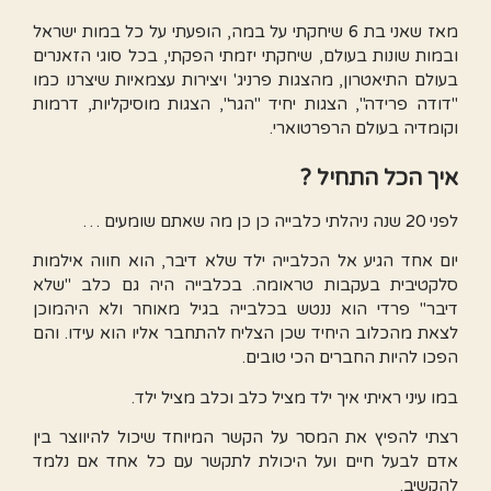
מאז שאני בת 6 שיחקתי על במה, הופעתי על כל במות ישראל
ובמות שונות בעולם, שיחקתי יזמתי הפקתי, בכל סוגי הזאנרים
בעולם התיאטרון, מהצגות פרניג' ויצירות עצמאיות שיצרנו כמו
"דודה פרידה", הצגות יחיד "הגר", הצגות מוסיקליות, דרמות
וקומדיה בעולם הרפרטוארי.
איך הכל התחיל ?
לפני 20 שנה ניהלתי כלבייה כן כן מה שאתם שומעים …
יום אחד הגיע אל הכלבייה ילד שלא דיבר, הוא חווה אילמות
סלקטיבית בעקבות טראומה. בכלבייה היה גם כלב "שלא
דיבר" פרדי הוא ננטש בכלבייה בגיל מאוחר ולא היהמוכן
לצאת מהכלוב היחיד שכן הצליח להתחבר אליו הוא עידו. והם
הפכו להיות החברים הכי טובים.
במו עיני ראיתי איך ילד מציל כלב וכלב מציל ילד.
רצתי להפיץ את המסר על הקשר המיוחד שיכול להיווצר בין
אדם לבעל חיים ועל היכולת לתקשר עם כל אחד אם נלמד
להקשיב.